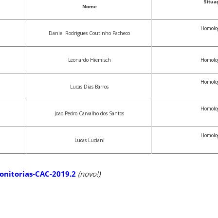
Situa
Nome
Homolo
Daniel Rodrigues Coutinho Pacheco
Leonardo Hiemisch
Homolo
Homolo
Lucas Dias Barros
Homolo
Joao Pedro Carvalho dos Santos
Homolo
Lucas Luciani
onitorias-CAC-2019.2
(novo!)