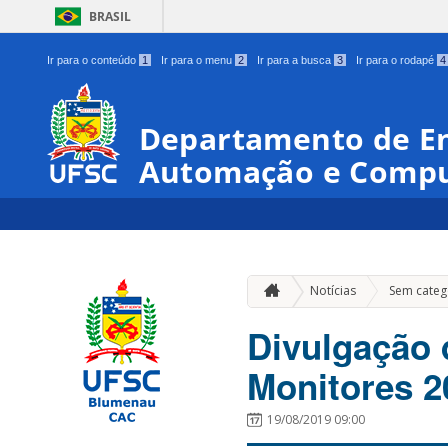
BRASIL
Ir para o conteúdo
1
Ir para o menu
2
Ir para a busca
3
Ir para o rodapé
4
Departamento de En
Automação e Comp
Notícias
Sem categ
Divulgação 
Monitores 2
19/08/2019 09:00