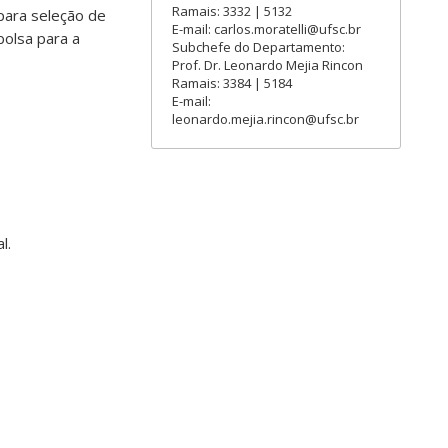
Ramais: 3332 | 5132
para seleção de
E-mail: carlos.moratelli@ufsc.br
olsa para a
Subchefe do Departamento:
Prof. Dr. Leonardo Mejia Rincon
Ramais: 3384 | 5184
E-mail:
leonardo.mejia.rincon@ufsc.br
l.