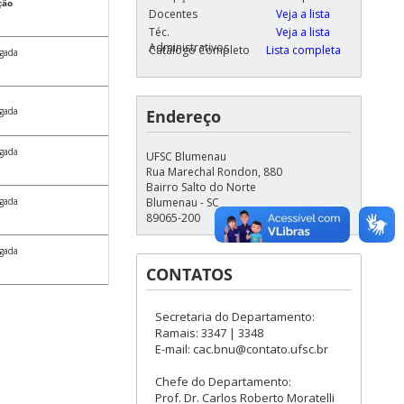
ção
Docentes
Veja a lista
Téc.
Veja a lista
Administrativos
Catálogo Completo
Lista completa
gada
gada
Endereço
gada
UFSC Blumenau
Rua Marechal Rondon, 880
Bairro Salto do Norte
gada
Blumenau - SC
89065-200
gada
CONTATOS
Secretaria do Departamento:
Ramais: 3347 | 3348
E-mail: cac.bnu@contato.ufsc.br
Chefe do Departamento:
Prof. Dr. Carlos Roberto Moratelli