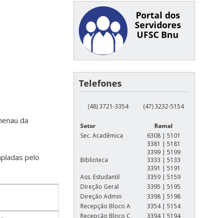
Portal dos
Servidores
UFSC Bnu
Telefones
(48) 3721-3354
(47) 3232-5154
menau da
Setor
Ramal
Sec. Acadêmica
6308 | 5101
3381 | 5181
3399 | 5199
mpladas pelo
Biblioteca
3333 | 5133
3391 | 5191
Ass. Estudantil
3359 | 5159
Direção Geral
3395 | 5195
Direção Admin
3398 | 5198
Recepção Bloco A
3354 | 5154
Recepção Bloco C
3394 | 5194