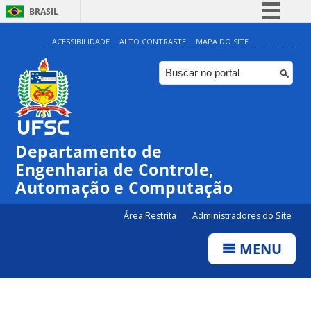
BRASIL
Simplifique!
ACESSIBILIDADE
ALTO CONTRASTE
MAPA DO SITE
Comunica BR
Participe
Acesso à informação
Legislação
Departamento de
Canais
Engenharia de Controle,
Automação e Computação
Área Restrita
Administradores do Site
MENU