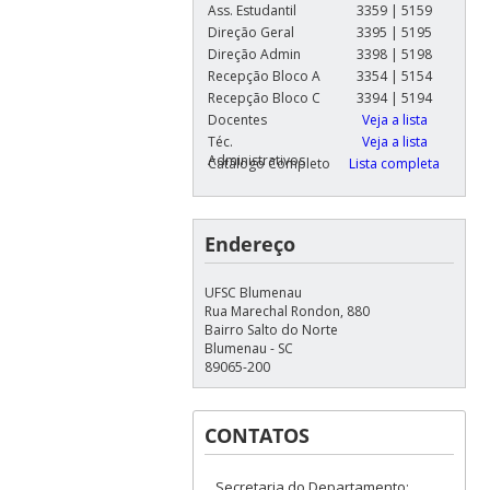
Ass. Estudantil
3359 | 5159
Direção Geral
3395 | 5195
Direção Admin
3398 | 5198
Recepção Bloco A
3354 | 5154
Recepção Bloco C
3394 | 5194
Docentes
Veja a lista
Téc.
Veja a lista
Administrativos
Catálogo Completo
Lista completa
Endereço
UFSC Blumenau
Rua Marechal Rondon, 880
Bairro Salto do Norte
Blumenau - SC
89065-200
CONTATOS
Secretaria do Departamento: