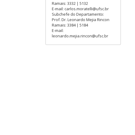
Ramais: 3332 | 5132
E-mail: carlos.moratelli@ufsc.br
Subchefe do Departamento:
Prof. Dr. Leonardo Mejia Rincon
Ramais: 3384 | 5184
E-mail:
leonardo.mejia.rincon@ufsc.br