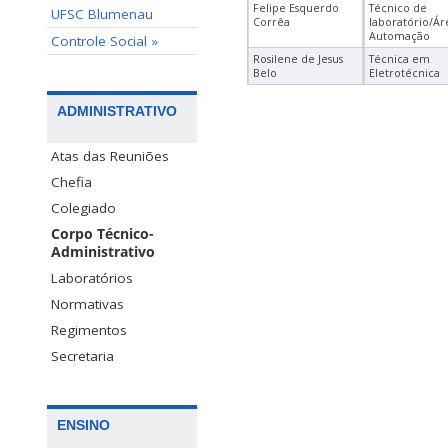
Felipe Esquerdo
Técnico de
UFSC Blumenau
Corrêa
laboratório/Ár
Automação
Controle Social »
Rosilene de Jesus
Técnica em
Belo
Eletrotécnica
ADMINISTRATIVO
Atas das Reuniões
Chefia
Colegiado
Corpo Técnico-
Administrativo
Laboratórios
Normativas
Regimentos
Secretaria
ENSINO