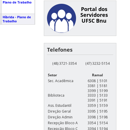
Plano de Trabalho
Portal dos
Servidores
Híbrida - Plano de
UFSC Bnu
Trabalho
Telefones
(48) 3721-3354
(47) 3232-5154
Setor
Ramal
Sec. Acadêmica
6308 | 5101
3381 | 5181
3399 | 5199
Biblioteca
3333 | 5133
3391 | 5191
Ass. Estudantil
3359 | 5159
Direção Geral
3395 | 5195
Direção Admin
3398 | 5198
Recepção Bloco A
3354 | 5154
Recepção Bloco C
3394 | 5194