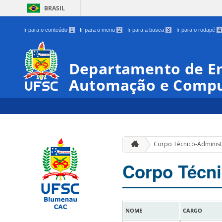
BRASIL
Ir para o conteúdo
1
Ir para o menu
2
Ir para a busca
3
Ir para o rodapé
4
Departamento de En
Automação e Comp
Corpo Técnico-Administ
Corpo Técni
NOME
CARGO