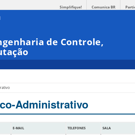
Simplifique!
Comunica BR
Parti
genharia de Controle,
utação
rativo
co-Administrativo
E-MAIL
TELEFONES
SALA