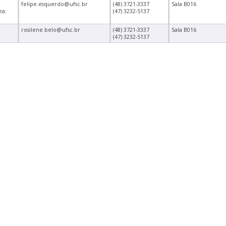
felipe.esquerdo@ufsc.br
(48) 3721-3337
Sala B016
ea:
(47) 3232-5137
rosilene.belo@ufsc.br
(48) 3721-3337
Sala B016
(47) 3232-5137