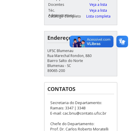
Docentes
Veja a lista
Téc.
Veja a lista
Administrativos
Catálogo Completo
Lista completa
Endereço
UFSC Blumenau
Rua Marechal Rondon, 880
Bairro Salto do Norte
Blumenau - SC
89065-200
CONTATOS
Secretaria do Departamento:
Ramais: 3347 | 3348
E-mail: cac.bnu@contato.ufsc.br
Chefe do Departamento:
Prof. Dr. Carlos Roberto Moratelli