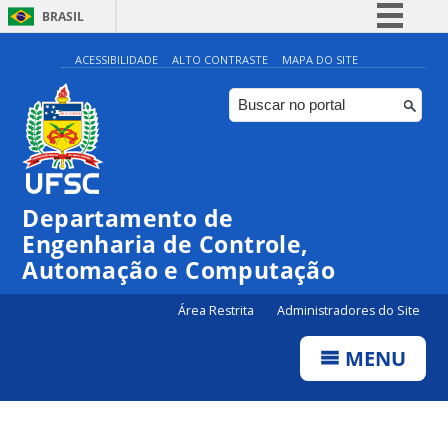
BRASIL
Simplifique!
ACESSIBILIDADE
ALTO CONTRASTE
MAPA DO SITE
Comunica BR
Participe
Acesso à informação
Legislação
Departamento de
Canais
Engenharia de Controle,
Automação e Computação
Área Restrita
Administradores do Site
MENU