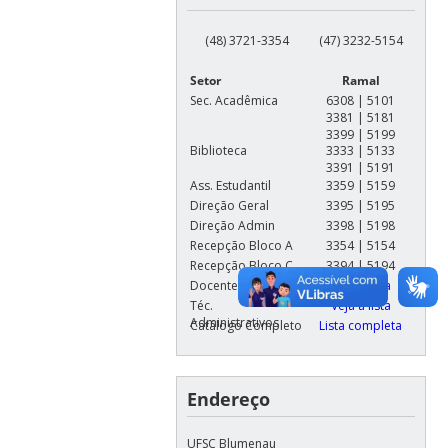
(48) 3721-3354
(47) 3232-5154
Setor
Ramal
Sec. Acadêmica
6308 | 5101
3381 | 5181
3399 | 5199
Biblioteca
3333 | 5133
3391 | 5191
Ass. Estudantil
3359 | 5159
Direção Geral
3395 | 5195
Direção Admin
3398 | 5198
Recepção Bloco A
3354 | 5154
Recepção Bloco C
3394 | 5194
Docentes
Veja a lista
Téc.
Veja a lista
Administrativos
Catálogo Completo
Lista completa
Endereço
UFSC Blumenau