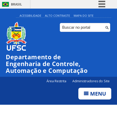
BRASIL
Simplifique!
ACESSIBILIDADE
ALTO CONTRASTE
MAPA DO SITE
Comunica BR
Participe
Acesso à informação
Legislação
Departamento de
Canais
Engenharia de Controle,
Automação e Computação
Área Restrita
Administradores do Site
MENU