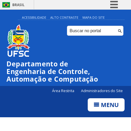
BRASIL
Simplifique!
ACESSIBILIDADE
ALTO CONTRASTE
MAPA DO SITE
Comunica BR
Participe
Acesso à informação
Legislação
Departamento de
Canais
Engenharia de Controle,
Automação e Computação
Área Restrita
Administradores do Site
MENU