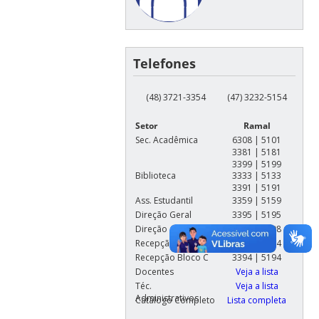
Telefones
(48) 3721-3354
(47) 3232-5154
Setor
Ramal
Sec. Acadêmica
6308 | 5101
3381 | 5181
3399 | 5199
Biblioteca
3333 | 5133
3391 | 5191
Ass. Estudantil
3359 | 5159
Direção Geral
3395 | 5195
Direção Admin
3398 | 5198
Recepção Bloco A
3354 | 5154
Recepção Bloco C
3394 | 5194
Docentes
Veja a lista
Téc.
Veja a lista
Administrativos
Catálogo Completo
Lista completa