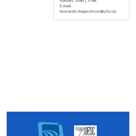
Ramais: 3384 | 5184
E-mail:
leonardo.mejia.rincon@ufsc.br