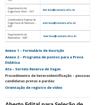
CAC
Departamento de
det.bnu@contato.ufsc.br
Engenharia Têxtil – DET
Coordenadoria Especial de
Engenharia de Materiais –
emt.bnu@contato.ufsc.br
EMT
Departamento de
mat.bnu@contato.ufsc.br
Matemática – MAT
Anexo 1 – Formulário de inscrição
Anexo 2 – Programa de pontos para a Prova
Didática
Ata – Sorteio Reserva de Vagas
Procedimento de heteroidentificação – pessoas
candidatas pretas e pardas:
Orientação de registro de vídeo
Aberto Edital para Seleção de