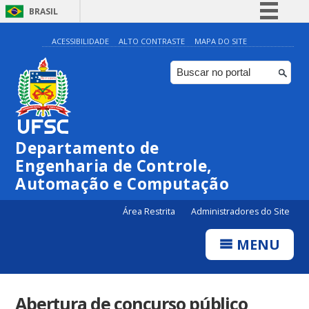
BRASIL
Simplifique!
ACESSIBILIDADE
ALTO CONTRASTE
MAPA DO SITE
Comunica BR
Participe
Acesso à informação
Legislação
Departamento de
Canais
Engenharia de Controle,
Automação e Computação
Área Restrita
Administradores do Site
MENU
Abertura de concurso público