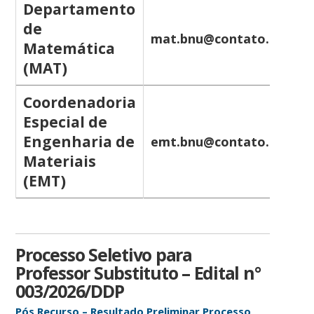
Departamento
de
mat.bnu@contato.ufsc.br
Matemática
(MAT)
Coordenadoria
Especial de
Engenharia de
emt.bnu@contato.ufsc.br
Materiais
(EMT)
Processo Seletivo para
Professor Substituto – Edital n°
003/2026/DDP
Pós Recurso – Resultado Preliminar Processo