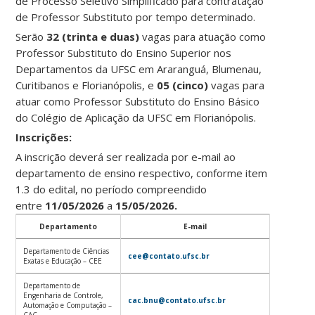
de Processo Seletivo Simplificado para contratação
de Professor Substituto por tempo determinado.
Serão
32 (trinta e duas)
vagas para atuação como
Professor Substituto do Ensino Superior nos
Departamentos da UFSC em Araranguá, Blumenau,
Curitibanos e Florianópolis, e
05
(cinco)
vagas para
atuar como Professor Substituto do Ensino Básico
do Colégio de Aplicação da UFSC em Florianópolis.
Ins
crições:
A inscrição deverá ser realizada por e-mail ao
departamento de ensino respectivo, conforme item
1.3 do edital, no período compreendido
entre
11/05/2026
a
15/05/2026.
Departamento
E-mail
Departamento de Ciências
cee@contato.ufsc.br
Exatas e Educação – CEE
Departamento de
Engenharia de Controle,
cac.bnu@contato.ufsc.br
Automação e Computação –