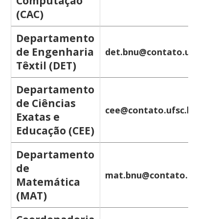
Computação
(CAC)
Departamento
de Engenharia
det.bnu@contato.ufsc.br
Têxtil (DET)
Departamento
de Ciências
cee@contato.ufsc.br
Exatas e
Educação (CEE)
Departamento
de
mat.bnu@contato.ufsc.br
Matemática
(MAT)