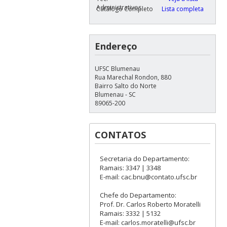
Administrativos
Catálogo Completo
Lista completa
Endereço
UFSC Blumenau
Rua Marechal Rondon, 880
Bairro Salto do Norte
Blumenau - SC
89065-200
CONTATOS
Secretaria do Departamento:
Ramais: 3347 | 3348
E-mail: cac.bnu@contato.ufsc.br
Chefe do Departamento:
Prof. Dr. Carlos Roberto Moratelli
Ramais: 3332 | 5132
E-mail: carlos.moratelli@ufsc.br