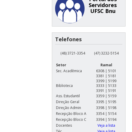
Servidores
UFSC Bnu
Telefones
(48) 3721-3354
(47) 3232-5154
Setor
Ramal
Sec. Acadêmica
6308 | 5101
3381 | 5181
3399 | 5199
Biblioteca
3333 | 5133
3391 | 5191
Ass. Estudantil
3359 | 5159
Direção Geral
3395 | 5195
Direção Admin
3398 | 5198
Recepção Bloco A
3354 | 5154
Recepção Bloco C
3394 | 5194
Docentes
Veja a lista
Téc.
Veja a lista