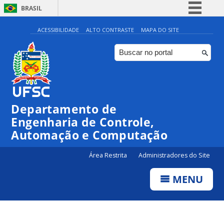
BRASIL
Simplifique!
ACESSIBILIDADE
ALTO CONTRASTE
MAPA DO SITE
Comunica BR
Participe
Acesso à informação
Legislação
Departamento de
Canais
Engenharia de Controle,
Automação e Computação
Área Restrita
Administradores do Site
MENU