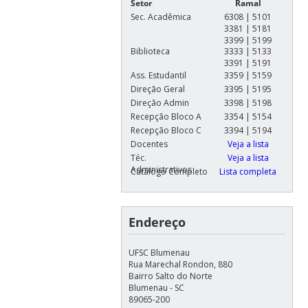
Setor
Ramal
Sec. Acadêmica
6308 | 5101
3381 | 5181
3399 | 5199
Biblioteca
3333 | 5133
3391 | 5191
Ass. Estudantil
3359 | 5159
Direção Geral
3395 | 5195
Direção Admin
3398 | 5198
Recepção Bloco A
3354 | 5154
Recepção Bloco C
3394 | 5194
Docentes
Veja a lista
Téc.
Veja a lista
Administrativos
Catálogo Completo
Lista completa
Endereço
UFSC Blumenau
Rua Marechal Rondon, 880
Bairro Salto do Norte
Blumenau - SC
89065-200